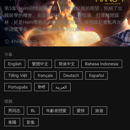
第5集: Hem回憶起15年前，他違背父親的期望，拒絕了出
國留學的機會。在這個時候，Fifa心情低落、打算離開森
林，於是Hem帶他去大象保護區散心，讓他鼓起勇氣再次
申請獎學金，同時也搬進Hem的住處...
更多
47m
泰國
2025
字幕
English
繁體中文
简体中文
Bahasa Indonesia
Tiếng Việt
français
Deutsch
Español
Português
हिन्दी
العربية
標籤
男同志
BL
年齡差戀愛
愛情
旅遊
泰國
影集