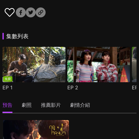
集數列表
免費
EP
1
EP
2
E
預告
劇照
推薦影片
劇情介紹