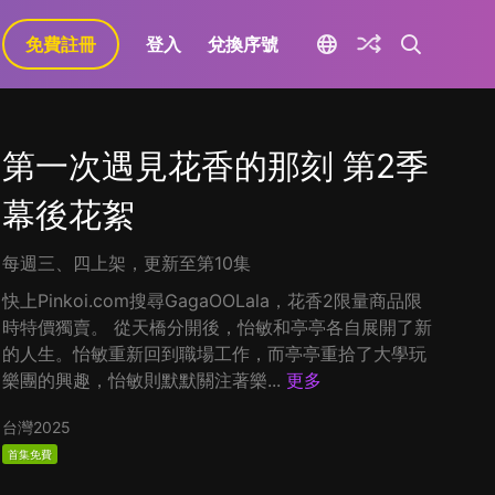
免費註冊
登入
兌換序號
第一次遇見花香的那刻 第2季
幕後花絮
每週三、四上架，更新至第10集
快上Pinkoi.com搜尋GagaOOLala，花香2限量商品限
時特價獨賣。 從天橋分開後，怡敏和亭亭各自展開了新
的人生。怡敏重新回到職場工作，而亭亭重拾了大學玩
樂團的興趣，怡敏則默默關注著樂...
更多
台灣
2025
首集免費