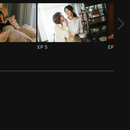
EP
5
EP
6