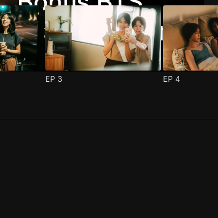
EP
3
EP
4