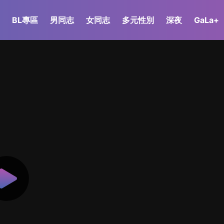
BL專區
男同志
女同志
多元性別
深夜
GaLa+