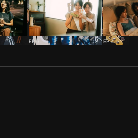
EP
3
EP
4