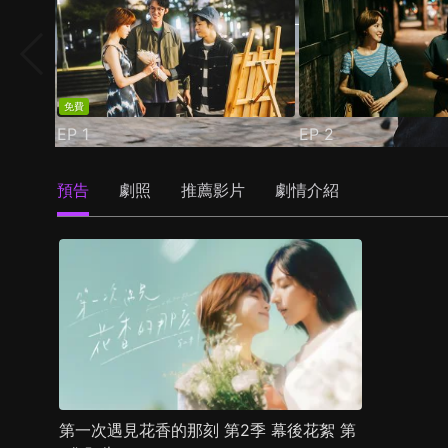
免費
EP
1
EP
2
預告
劇照
推薦影片
劇情介紹
第一次遇見花香的那刻 第2季 幕後花絮 第