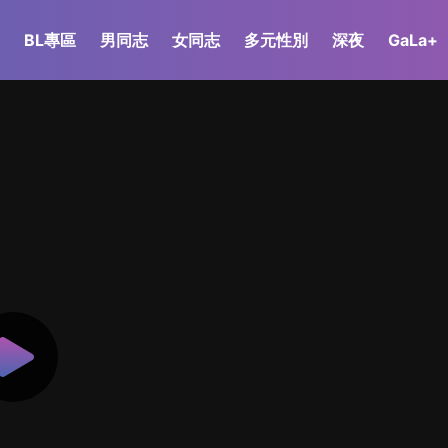
BL專區
男同志
女同志
多元性別
深夜
GaLa+