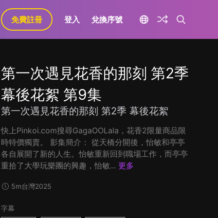
免費註冊
登入
兌換序號
第一次遇見花香的那刻 第2季
幕後花絮 第9集
第一次遇見花香的那刻 第2季 幕後花絮
快上Pinkoi.com搜尋GagaOOLala，花香2限量商品限
時特價獨賣。 影集簡介： 從天橋分開後，怡敏和亭亭
各自展開了新的人生。怡敏重新回到職場工作，而亭亭
重拾了大學玩樂團的興趣，怡敏...
更多
5m
台灣
2025
字幕