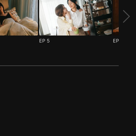
EP
5
EP
6