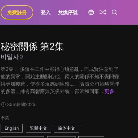
免費註冊
登入
兌換序號
秘密關係 第2集
비밀사이
第2集： 多溫在工作中顯得心煩意亂，而成賢注意到了
他的異常，開始主動關心他。兩人的關係不知不覺間變
得更加曖昧，使得多溫感到困惑...。 負責公司策略管理
的多溫，擁有高智商與英俊外貌，卻常和同事...
更多
35m
韓國
2025
字幕
English
繁體中文
简体中文