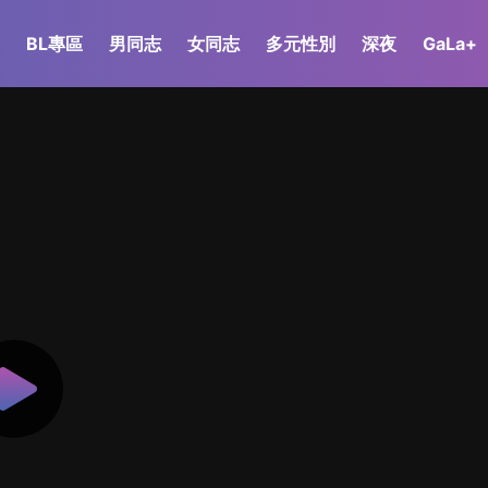
BL專區
男同志
女同志
多元性別
深夜
GaLa+