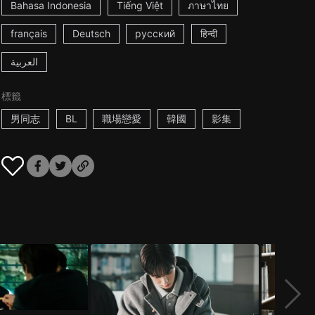
Bahasa Indonesia
Tiếng Việt
ภาษาไทย
français
Deutsch
русский
हिन्दी
العربية
標籤
男同志
BL
職場戀愛
韓國
影集