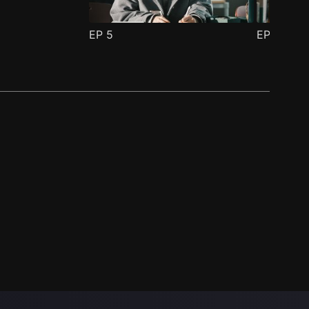
EP
5
EP
6