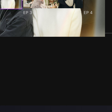
EP
3
EP
4