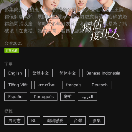
影集簡介： 怕鬼、膽小的禮儀公司接班人王湛，遇上王牌
禮儀師唐篤知，展開鐵血訓練，居然愈虐愈有愛！心碎的婚
禮顧問張以慶，幫暗戀多年好友涂井和辦婚禮，竟是為了搞
破壞！在喪禮、婚禮之間，看四人該如何與過去...
更多
台灣
2025
首集免費
字幕
English
繁體中文
简体中文
Bahasa Indonesia
Tiếng Việt
ภาษาไทย
français
Deutsch
Español
Português
हिन्दी
العربية
標籤
男同志
BL
職場戀愛
台灣
影集