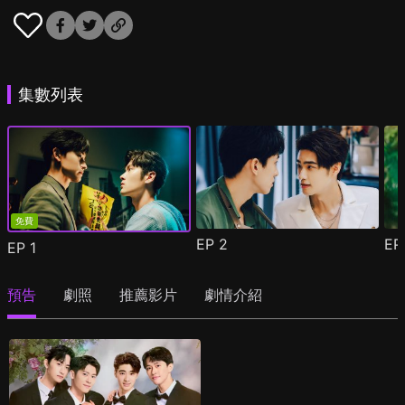
集數列表
免費
EP
2
E
EP
1
預告
劇照
推薦影片
劇情介紹