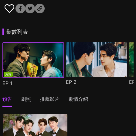
集數列表
免費
EP
2
E
EP
1
預告
劇照
推薦影片
劇情介紹