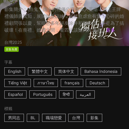
影集簡介： 怕鬼、膽小的禮儀公司接班人王湛，遇上王牌
禮儀師唐篤知，展開鐵血訓練，居然愈虐愈有愛！心碎的婚
禮顧問張以慶，幫暗戀多年好友涂井和辦婚禮，竟是為了搞
破壞！在喪禮、婚禮之間，看四人該如何與過去...
更多
台灣
2025
首集免費
字幕
English
繁體中文
简体中文
Bahasa Indonesia
Tiếng Việt
ภาษาไทย
français
Deutsch
Español
Português
हिन्दी
العربية
標籤
男同志
BL
職場戀愛
台灣
影集