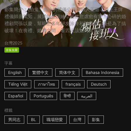
影集簡介： 怕鬼、膽小的禮儀公司接班人王湛，遇上王牌
禮儀師唐篤知，展開鐵血訓練，居然愈虐愈有愛！心碎的婚
禮顧問張以慶，幫暗戀多年好友涂井和辦婚禮，竟是為了搞
破壞！在喪禮、婚禮之間，看四人該如何與過去...
更多
台灣
2025
首集免費
字幕
English
繁體中文
简体中文
Bahasa Indonesia
Tiếng Việt
ภาษาไทย
français
Deutsch
Español
Português
हिन्दी
العربية
標籤
男同志
BL
職場戀愛
台灣
影集