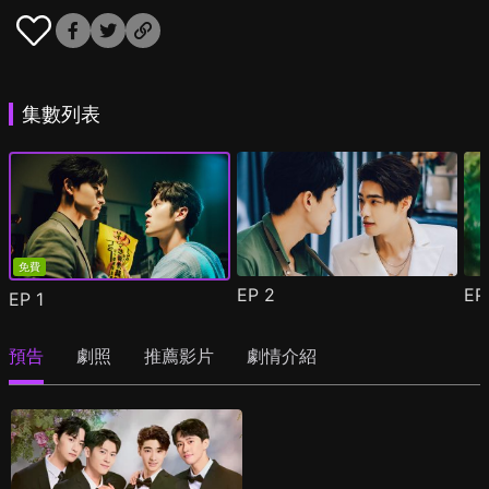
集數列表
免費
EP
2
E
EP
1
預告
劇照
推薦影片
劇情介紹