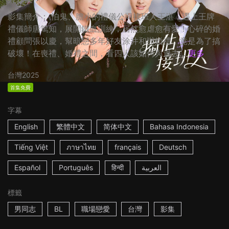
影集簡介： 怕鬼、膽小的禮儀公司接班人王湛，遇上王牌
禮儀師唐篤知，展開鐵血訓練，居然愈虐愈有愛！心碎的婚
禮顧問張以慶，幫暗戀多年好友涂井和辦婚禮，竟是為了搞
破壞！在喪禮、婚禮之間，看四人該如何與過去...
更多
台灣
2025
首集免費
字幕
English
繁體中文
简体中文
Bahasa Indonesia
Tiếng Việt
ภาษาไทย
français
Deutsch
Español
Português
हिन्दी
العربية
標籤
男同志
BL
職場戀愛
台灣
影集