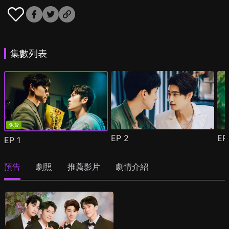
集數列表
免費
EP
2
E
EP
1
預告
劇照
推薦影片
劇情介紹