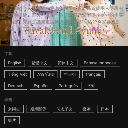
步美和紗香共築愛的小窩七年多了，這裡佈置成兩人夢想中
的溫馨樣貌。這天早上，一通電話突然驚醒了睡夢中的步美
和紗香，究竟是誰來造訪她們的秘密基地呢？ ☆驚喜還是
驚嚇，開門就知道！動人女同志短片《花...
更多
7m
日本
2022
字幕
English
繁體中文
简体中文
Bahasa Indonesia
Tiếng Việt
ภาษาไทย
한국어
français
Deutsch
Español
Português
हिन्दी
標籤
女同志
婚姻關係
同志子女
喜劇
日本
短片