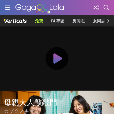
免費
BL專區
男同志
女同志
母親大人敲敲門
カゾクノキョリ