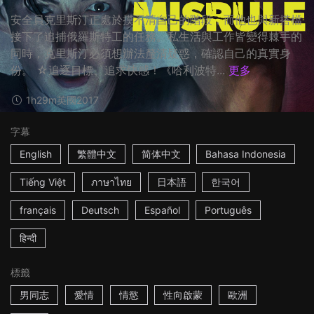
安全員克里斯汀正處於摸不清自己的階段，而他也與新搭檔
接下了追捕俄羅斯特工的任務。私生活與工作皆變得棘手的
同時，克里斯汀必須想辦法釐清疑惑，確認自己的真實身
份。 ☆追逐目標、追求快感！《哈利波特...
更多
1h29m
英國
2017
字幕
English
繁體中文
简体中文
Bahasa Indonesia
Tiếng Việt
ภาษาไทย
日本語
한국어
français
Deutsch
Español
Português
हिन्दी
標籤
男同志
愛情
情慾
性向啟蒙
歐洲