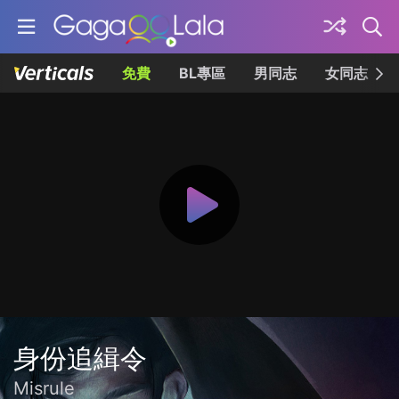
免費
BL專區
男同志
女同志
身份追緝令
Misrule