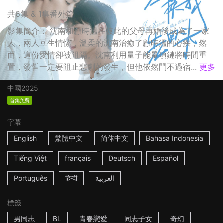
共6集 & 1集番外篇
影集簡介： 沈南和顧時溫在彼此的父母再婚後成為了一家
人，兩人互生情愫，溫柔的沈南治癒了顧時溫的心疾，然
而，這份愛情卻被阻隔。沈南利用量子能量項鏈將時間重
置，發誓一定要阻止悲劇的發生，但他依然鬥不過宿...
更多
中國
2025
首集免費
字幕
English
繁體中文
简体中文
Bahasa Indonesia
Tiếng Việt
français
Deutsch
Español
Português
हिन्दी
العربية
標籤
男同志
BL
青春戀愛
同志子女
奇幻