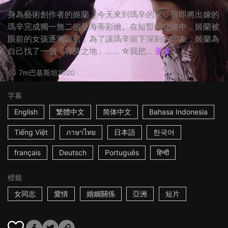
身為藝術創作者的姬蘭，今天來到瑪辛的家，替即將出嫁的
瑪辛完成獨一無二的曼海蒂彩繪。在短暫的交談中，姬蘭被
眼前的女孩逐漸吸引，為了讓瑪辛留下深刻的印象，姬蘭為
自己找了一個「容身之地」…… ☆我把...
更多
7m
巴基斯坦
2020
字幕
English
繁體中文
简体中文
Bahasa Indonesia
Tiếng Việt
ภาษาไทย
日本語
한국어
français
Deutsch
Português
हिन्दी
標籤
女同志
愛情
婚姻關係
亞洲
短片