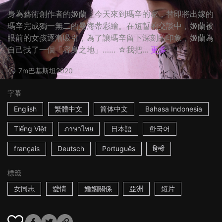
身為藝術創作者的姬蘭，今天來到瑪辛的家，替即將出嫁的
瑪辛完成獨一無二的曼海蒂彩繪。在短暫的交談中，姬蘭被
眼前的女孩逐漸吸引，為了讓瑪辛留下深刻的印象，姬蘭為
自己找了一個「容身之地」…… ☆我把...
更多
7m
巴基斯坦
2020
字幕
English
繁體中文
简体中文
Bahasa Indonesia
Tiếng Việt
ภาษาไทย
日本語
한국어
français
Deutsch
Português
हिन्दी
標籤
女同志
愛情
婚姻關係
亞洲
短片