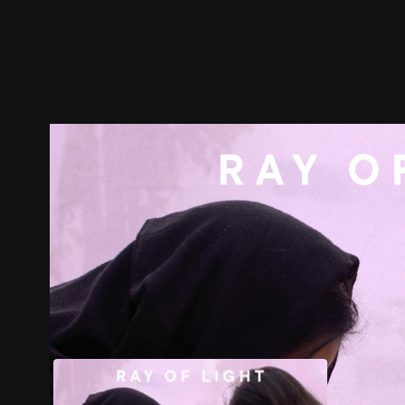
預告
劇照
推薦影片
劇情介紹