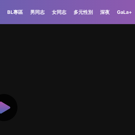
BL專區
男同志
女同志
多元性別
深夜
GaLa+