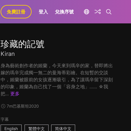
免費註冊
登入
兌換序號
珍藏的記號
Kiran
身為藝術創作者的姬蘭，今天來到瑪辛的家，替即將出
嫁的瑪辛完成獨一無二的曼海蒂彩繪。在短暫的交談
中，姬蘭被眼前的女孩逐漸吸引，為了讓瑪辛留下深刻
的印象，姬蘭為自己找了一個「容身之地」…… ☆我
把...
更多
7m
巴基斯坦
2020
字幕
English
繁體中文
简体中文