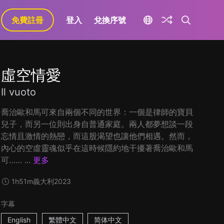
免費註冊
登入
兌換序號
虛空情愛
Il vuoto
喬治歐和馬可來自兩個不同的世界：一個是律師的寶貝
兒子，而另一位則出身自普通家庭。兩人都夢想談一段
忘情且激情的熱戀，而這股渴望也讓他們相遇。然而，
內心的空虛靈魂似乎在這時候隱約地干擾著喬治歐和馬
可…… ...
更多
1h51m
義大利
2023
字幕
English
繁體中文
简体中文