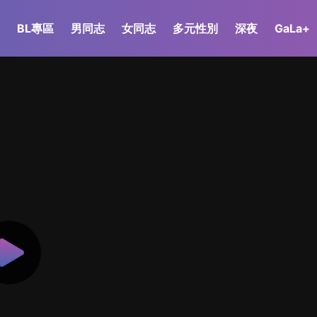
BL專區
男同志
女同志
多元性別
深夜
GaLa+