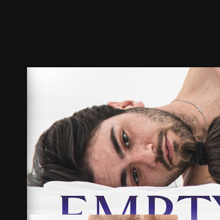
預告
劇照
推薦影片
劇情介紹