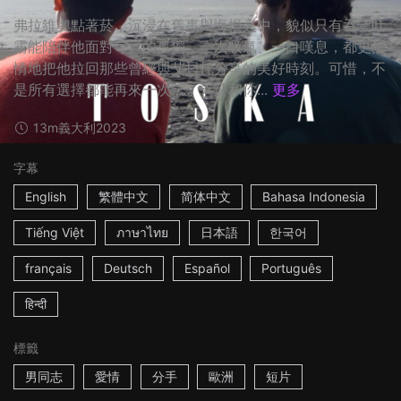
弗拉維奧點著菸，沉浸在舊事與悔恨之中，貌似只有吞雲吐
霧能陪伴他面對每日的孤獨，一次吸氣、一口嘆息，都更無
情地把他拉回那些曾經與艾貝托分享的美好時刻。可惜，不
是所有選擇都能再來一次…… ☆菸和你...
更多
13m
義大利
2023
字幕
English
繁體中文
简体中文
Bahasa Indonesia
Tiếng Việt
ภาษาไทย
日本語
한국어
français
Deutsch
Español
Português
हिन्दी
標籤
男同志
愛情
分手
歐洲
短片