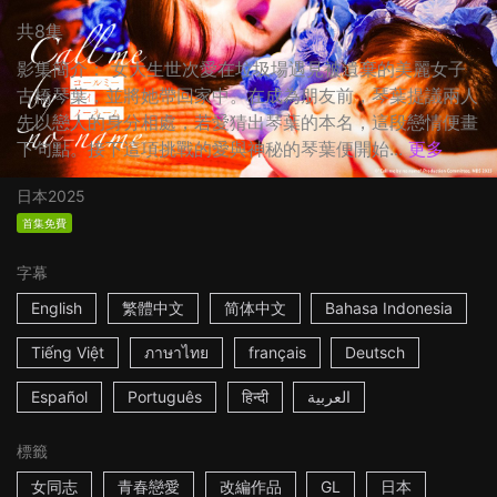
共8集
影集簡介： 女大生世次愛在垃圾場遇見被遺棄的美麗女子
古橋琴葉，並將她帶回家中。在成為朋友前，琴葉提議兩人
先以戀人的身分相處，若愛猜出琴葉的本名，這段戀情便畫
下句點。接下這項挑戰的愛與神秘的琴葉便開始...
更多
日本
2025
首集免費
字幕
English
繁體中文
简体中文
Bahasa Indonesia
Tiếng Việt
ภาษาไทย
français
Deutsch
Español
Português
हिन्दी
العربية
標籤
女同志
青春戀愛
改編作品
GL
日本