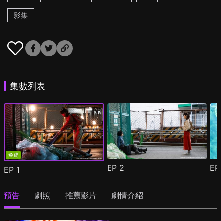
影集
集數列表
免費
EP
2
E
EP
1
預告
劇照
推薦影片
劇情介紹