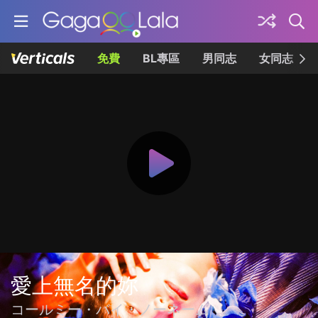
免費
BL專區
男同志
女同志
愛上無名的妳
コールミー・バイ・ノーネーム