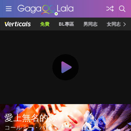
免費
BL專區
男同志
女同志
愛上無名的妳
コールミー・バイ・ノーネーム