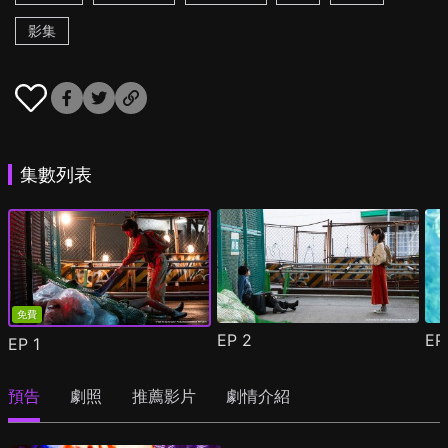
影集
集數列表
免費
EP
2
E
EP
1
預告
劇照
推薦影片
劇情介紹