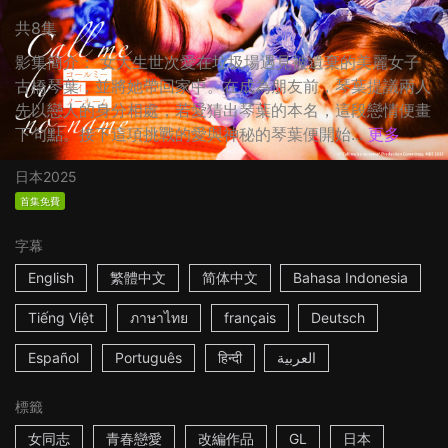
共8集
影集簡介： 女大生世次愛在垃圾場遇見被遺棄的美麗女子
古橋琴葉，並將她帶回家中。在成為朋友前，琴葉提議兩人
先以戀人的身分相處，若愛猜出琴葉的本名，這段戀情便畫
下句點。接下這項挑戰的愛與神秘的琴葉便開始...
更多
日本
2025
首集免費
字幕
English
繁體中文
简体中文
Bahasa Indonesia
Tiếng Việt
ภาษาไทย
français
Deutsch
Español
Português
हिन्दी
العربية
標籤
女同志
青春戀愛
改編作品
GL
日本