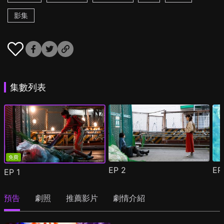
影集
集數列表
免費
EP
2
E
EP
1
預告
劇照
推薦影片
劇情介紹