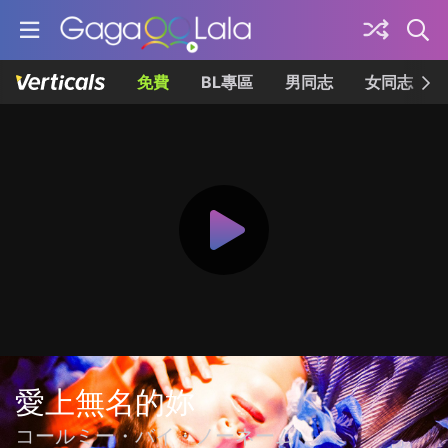
免費
BL專區
男同志
女同志
愛上無名的妳
コールミー・バイ・ノーネーム