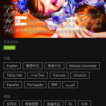
共8集
影集簡介： 女大生世次愛在垃圾場遇見被遺棄的美麗女子
古橋琴葉，並將她帶回家中。在成為朋友前，琴葉提議兩人
先以戀人的身分相處，若愛猜出琴葉的本名，這段戀情便畫
下句點。接下這項挑戰的愛與神秘的琴葉便開始...
更多
日本
2025
首集免費
字幕
English
繁體中文
简体中文
Bahasa Indonesia
Tiếng Việt
ภาษาไทย
français
Deutsch
Español
Português
हिन्दी
العربية
標籤
女同志
青春戀愛
改編作品
GL
日本