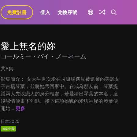
免費註冊
登入
兌換序號
愛上無名的妳
コールミー・バイ・ノーネーム
共8集
影集簡介： 女大生世次愛在垃圾場遇見被遺棄的美麗女
子古橋琴葉，並將她帶回家中。在成為朋友前，琴葉提
議兩人先以戀人的身分相處，若愛猜出琴葉的本名，這
段戀情便畫下句點。接下這項挑戰的愛與神秘的琴葉便
開始...
更多
日本
2025
首集免費