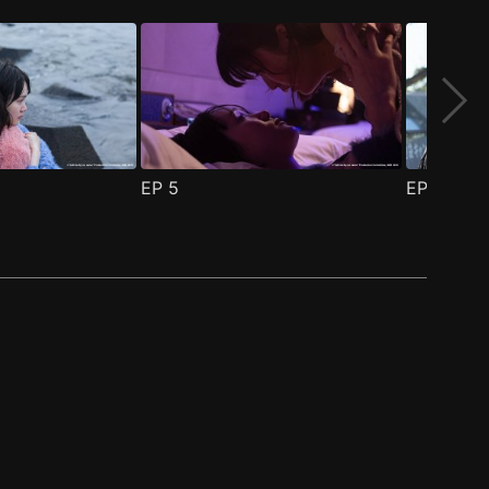
EP
5
EP
6