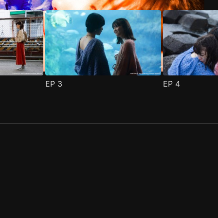
EP
3
EP
4