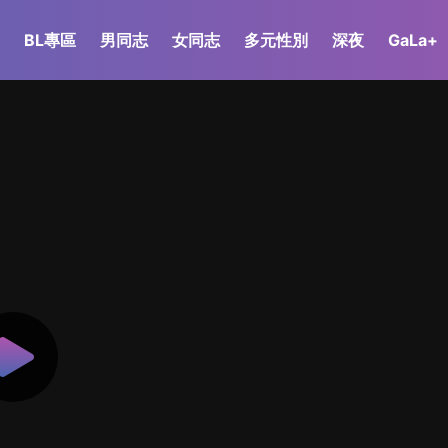
BL專區
男同志
女同志
多元性別
深夜
GaLa+