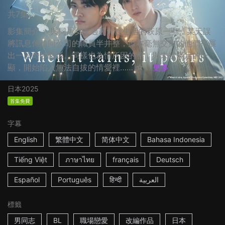
共7集
影集簡介： 與同居女友過著無性生活的萩原一顯，某天誤
將訊息傳給同公司的職員半井整，原本毫無交集的他們拓展
出一段奇妙關係。同樣也為情所困的整，與未被滿足的一
顯，開始陷入無法自拔的情愛裡…… ☆...
更多
日本
2025
首集免費
字幕
English
繁體中文
简体中文
Bahasa Indonesia
Tiếng Việt
ภาษาไทย
français
Deutsch
Español
Português
हिन्दी
العربية
標籤
男同志
BL
職場戀愛
改編作品
日本