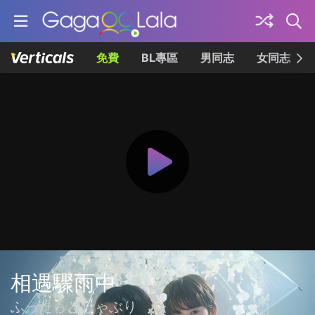
免費
BL專區
男同志
女同志
相遇驟雨中
ふったらどしゃぶり