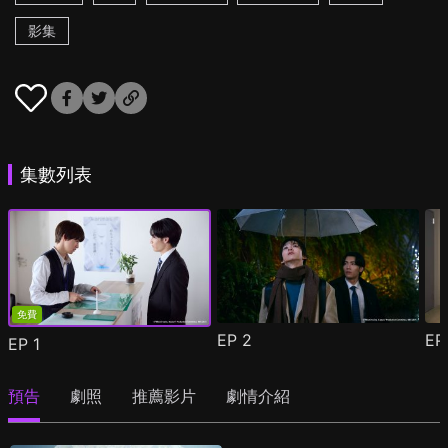
影集
集數列表
免費
EP
2
E
EP
1
預告
劇照
推薦影片
劇情介紹