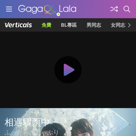
免費
BL專區
男同志
女同志
相遇驟雨中
ふったらどしゃぶり