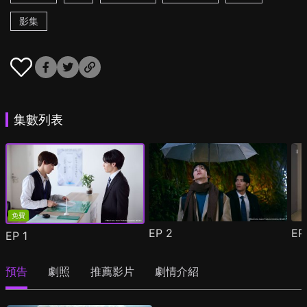
影集
集數列表
免費
EP
2
E
EP
1
預告
劇照
推薦影片
劇情介紹