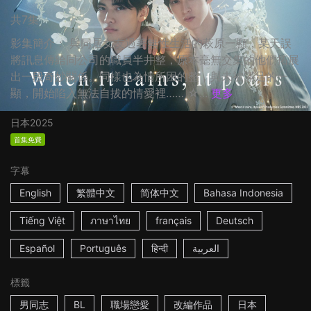
共7集
影集簡介： 與同居女友過著無性生活的萩原一顯，某天誤
將訊息傳給同公司的職員半井整，原本毫無交集的他們拓展
出一段奇妙關係。同樣也為情所困的整，與未被滿足的一
顯，開始陷入無法自拔的情愛裡…… ☆...
更多
日本
2025
首集免費
字幕
English
繁體中文
简体中文
Bahasa Indonesia
Tiếng Việt
ภาษาไทย
français
Deutsch
Español
Português
हिन्दी
العربية
標籤
男同志
BL
職場戀愛
改編作品
日本