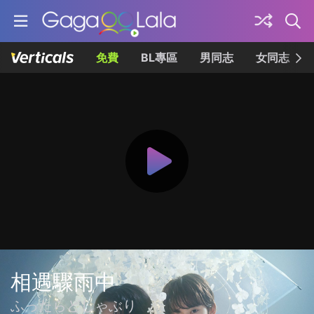
免費
BL專區
男同志
女同志
相遇驟雨中
ふったらどしゃぶり