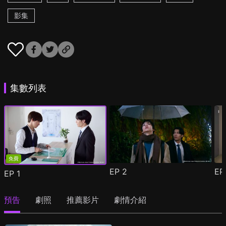
影集
集數列表
免費
EP
2
E
EP
1
預告
劇照
推薦影片
劇情介紹