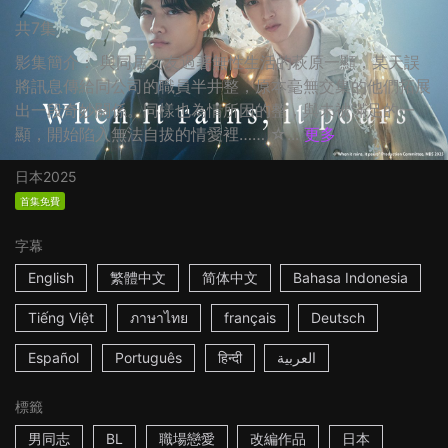
共7集
影集簡介： 與同居女友過著無性生活的萩原一顯，某天誤
將訊息傳給同公司的職員半井整，原本毫無交集的他們拓展
出一段奇妙關係。同樣也為情所困的整，與未被滿足的一
顯，開始陷入無法自拔的情愛裡…… ☆...
更多
日本
2025
首集免費
字幕
English
繁體中文
简体中文
Bahasa Indonesia
Tiếng Việt
ภาษาไทย
français
Deutsch
Español
Português
हिन्दी
العربية
標籤
男同志
BL
職場戀愛
改編作品
日本