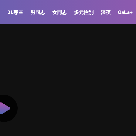
BL專區
男同志
女同志
多元性別
深夜
GaLa+