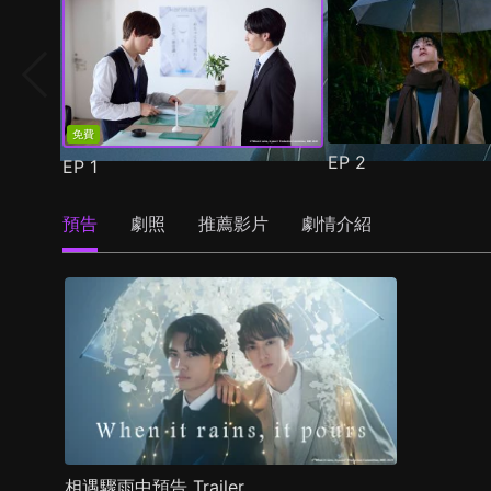
免費
EP
2
EP
1
預告
劇照
推薦影片
劇情介紹
相遇驟雨中預告 Trailer