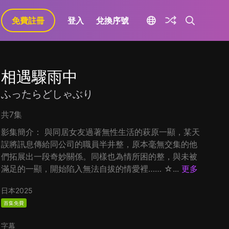
免費註冊
登入
兌換序號
相遇驟雨中
ふったらどしゃぶり
共7集
影集簡介： 與同居女友過著無性生活的萩原一顯，某天
誤將訊息傳給同公司的職員半井整，原本毫無交集的他
們拓展出一段奇妙關係。同樣也為情所困的整，與未被
滿足的一顯，開始陷入無法自拔的情愛裡…… ☆...
更多
日本
2025
首集免費
字幕