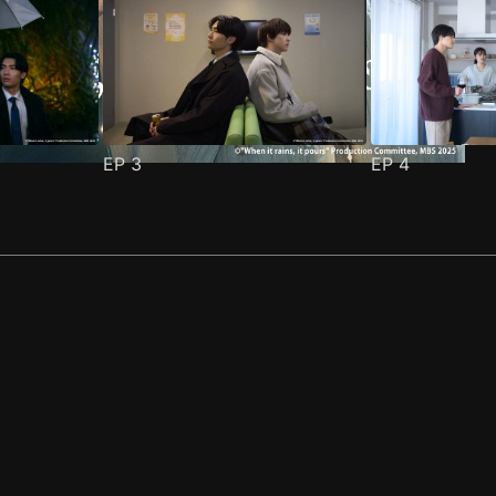
EP
3
EP
4