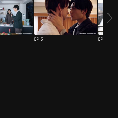
EP
5
EP
6