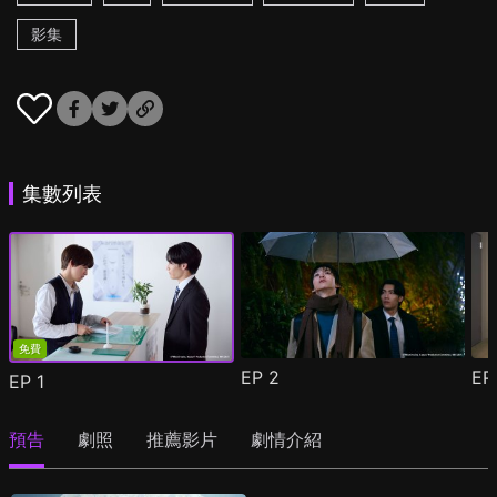
影集
集數列表
免費
EP
2
E
EP
1
預告
劇照
推薦影片
劇情介紹