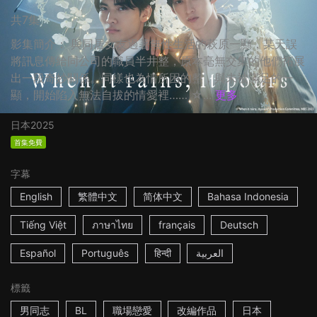
共7集
影集簡介： 與同居女友過著無性生活的萩原一顯，某天誤
將訊息傳給同公司的職員半井整，原本毫無交集的他們拓展
出一段奇妙關係。同樣也為情所困的整，與未被滿足的一
顯，開始陷入無法自拔的情愛裡…… ☆...
更多
日本
2025
首集免費
字幕
English
繁體中文
简体中文
Bahasa Indonesia
Tiếng Việt
ภาษาไทย
français
Deutsch
Español
Português
हिन्दी
العربية
標籤
男同志
BL
職場戀愛
改編作品
日本