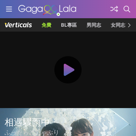
免費
BL專區
男同志
女同志
相遇驟雨中
ふったらどしゃぶり