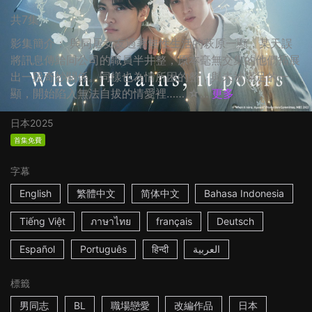
共7集
影集簡介： 與同居女友過著無性生活的萩原一顯，某天誤
將訊息傳給同公司的職員半井整，原本毫無交集的他們拓展
出一段奇妙關係。同樣也為情所困的整，與未被滿足的一
顯，開始陷入無法自拔的情愛裡…… ☆...
更多
日本
2025
首集免費
字幕
English
繁體中文
简体中文
Bahasa Indonesia
Tiếng Việt
ภาษาไทย
français
Deutsch
Español
Português
हिन्दी
العربية
標籤
男同志
BL
職場戀愛
改編作品
日本