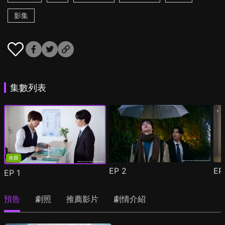
影集
集數列表
免費
EP
2
E
EP
1
預告
劇照
推薦影片
劇情介紹