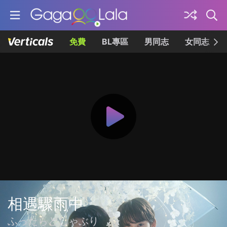
免費
BL專區
男同志
女同志
相遇驟雨中
ふったらどしゃぶり