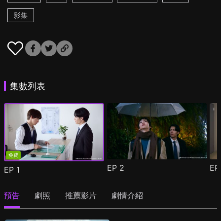
影集
集數列表
免費
EP
2
E
EP
1
預告
劇照
推薦影片
劇情介紹