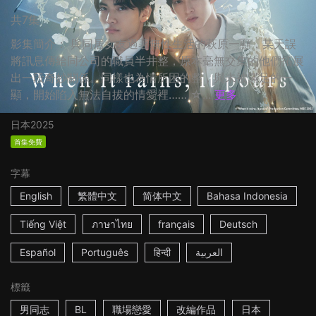
共7集
影集簡介： 與同居女友過著無性生活的萩原一顯，某天誤
將訊息傳給同公司的職員半井整，原本毫無交集的他們拓展
出一段奇妙關係。同樣也為情所困的整，與未被滿足的一
顯，開始陷入無法自拔的情愛裡…… ☆...
更多
日本
2025
首集免費
字幕
English
繁體中文
简体中文
Bahasa Indonesia
Tiếng Việt
ภาษาไทย
français
Deutsch
Español
Português
हिन्दी
العربية
標籤
男同志
BL
職場戀愛
改編作品
日本