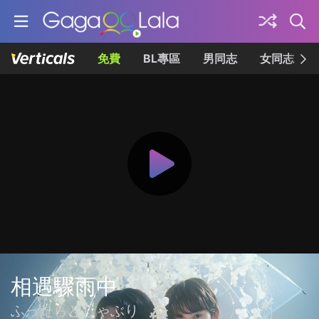
免費
BL專區
男同志
女同志
相遇驟雨中
ふったらどしゃぶり