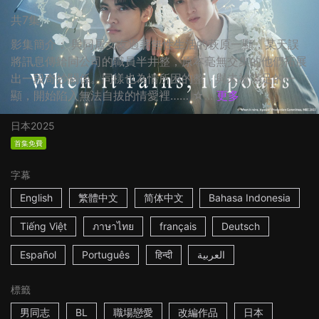
共7集
影集簡介： 與同居女友過著無性生活的萩原一顯，某天誤
將訊息傳給同公司的職員半井整，原本毫無交集的他們拓展
出一段奇妙關係。同樣也為情所困的整，與未被滿足的一
顯，開始陷入無法自拔的情愛裡…… ☆...
更多
日本
2025
首集免費
字幕
English
繁體中文
简体中文
Bahasa Indonesia
Tiếng Việt
ภาษาไทย
français
Deutsch
Español
Português
हिन्दी
العربية
標籤
男同志
BL
職場戀愛
改編作品
日本