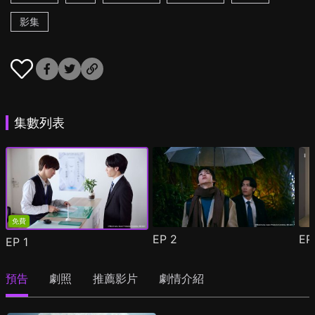
影集
集數列表
免費
EP
2
E
EP
1
預告
劇照
推薦影片
劇情介紹