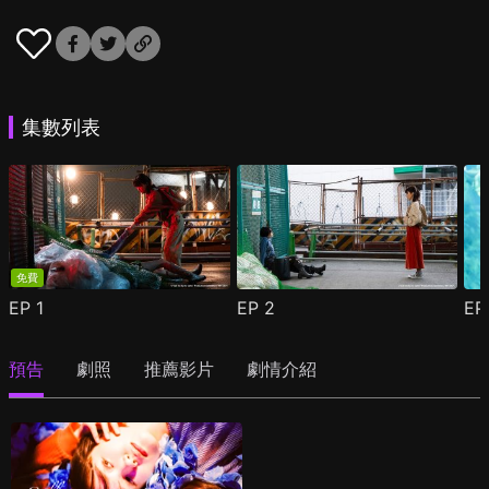
集數列表
免費
EP
1
EP
2
E
預告
劇照
推薦影片
劇情介紹