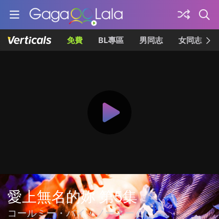
免費
BL專區
男同志
女同志
愛上無名的妳 第5集
コールミー・バイ・ノーネーム