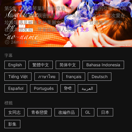
第5集： 愛和琴葉到旅館度過一夜，而在琴葉的引導下，兩
人有了更緊密與親密的互動。 影集簡介： 女大生世次愛在
垃圾場遇見被遺棄的美麗女子古橋琴葉，並將她帶回家中。
在成為朋友前，琴葉提議兩人先以...
更多
24m
日本
2025
字幕
English
繁體中文
简体中文
Bahasa Indonesia
Tiếng Việt
ภาษาไทย
français
Deutsch
Español
Português
हिन्दी
العربية
標籤
女同志
青春戀愛
改編作品
GL
日本
影集