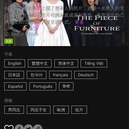
在一個客廳的櫥櫃上擺了整家人的照片，透過一名男人的旁
白，一一敘述每張照片裡的家庭成員和事件，進而道出自己
的男友和巧妙讓家人接受的方式。
更多
2m
西班牙
2009
免費
字幕
English
繁體中文
简体中文
Tiếng Việt
日本語
한국어
français
Deutsch
Español
Português
हिन्दी
標籤
男同志
同志子女
歐洲
短片