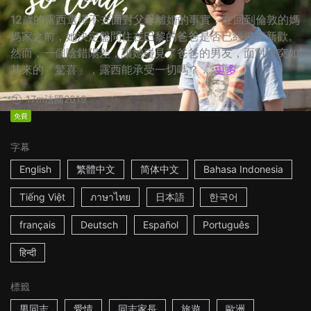
12歲的露西選擇不去面對父母離婚的事實，在回到倫敦的媽
媽家之前，她決定盤問住在巴黎的爸爸是否已經擁有新歡。
然而，一個陰錯陽差，讓她碰見了爸爸的男友，面對這突如
其來的「驚喜」，露西能承受一切嗎？ ...
更多
17m
法國
2019
免費
字幕
English
繁體中文
简体中文
Bahasa Indonesia
Tiếng Việt
ภาษาไทย
日本語
한국어
français
Deutsch
Español
Português
हिन्दी
標籤
男同志
愛情
同志家長
旅遊
歐洲