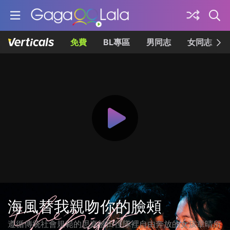
免費
BL專區
男同志
女同志
海風替我親吻你的臉頰
遵循傳統社會規範的思真被⽥徑隊裡⾃由奔放的女孩章晴所