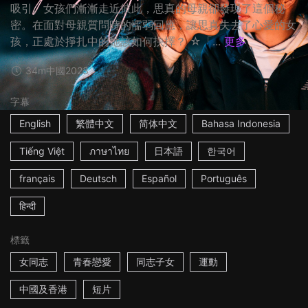
吸引。女孩們漸漸⾛近彼此，思真的⺟親卻發現了這個秘
密。在⾯對⺟親質問時的懦弱回應，讓思真失去了⼼愛的女
孩，正處於掙扎中的她該如何抉擇？ ☆「...
更多
34m
中國
2023
字幕
English
繁體中文
简体中文
Bahasa Indonesia
Tiếng Việt
ภาษาไทย
日本語
한국어
français
Deutsch
Español
Português
हिन्दी
標籤
女同志
青春戀愛
同志子女
運動
中國及香港
短片