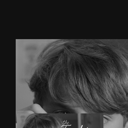
預告
劇照
推薦影片
劇情介紹