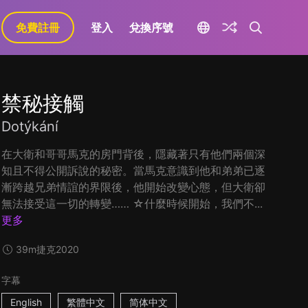
免費註冊
登入
兌換序號
禁秘接觸
Dotýkání
在大衛和哥哥馬克的房門背後，隱藏著只有他們兩個深
知且不得公開訴說的秘密。當馬克意識到他和弟弟已逐
漸跨越兄弟情誼的界限後，他開始改變心態，但大衛卻
無法接受這一切的轉變…… ☆什麼時候開始，我們不...
更多
39m
捷克
2020
字幕
English
繁體中文
简体中文