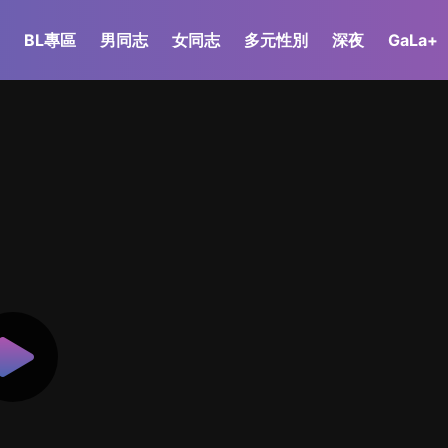
BL專區
男同志
女同志
多元性別
深夜
GaLa+