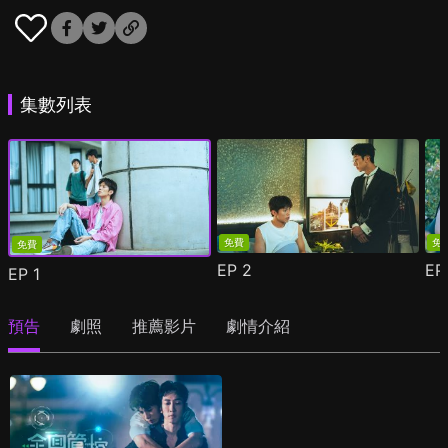
集數列表
免費
免
免費
EP
2
E
EP
1
預告
劇照
推薦影片
劇情介紹