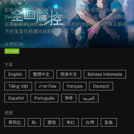
影集簡介： 恆極智能自從恆人系列9號叛逃後，身為領導者
的4號也因為抗議機器人的權益而被下放。面對表面不羈卻
寂寞缺愛的少爺羅布仕，逐漸失控的接觸讓恆4隱藏在眼鏡
下的鬼畜性格屢次啟動。 ☆繼《恆久...
更多
台灣
2024
部分免費
字幕
English
繁體中文
简体中文
Bahasa Indonesia
Tiếng Việt
ภาษาไทย
français
Deutsch
Español
Português
हिन्दी
العربية
標籤
男同志
BL
愛情
奇幻
台灣
影集