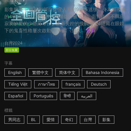
影集簡介： 恆極智能自從恆人系列9號叛逃後，身為領導者
的4號也因為抗議機器人的權益而被下放。面對表面不羈卻
寂寞缺愛的少爺羅布仕，逐漸失控的接觸讓恆4隱藏在眼鏡
下的鬼畜性格屢次啟動。 ☆繼《恆久...
更多
台灣
2024
部分免費
字幕
English
繁體中文
简体中文
Bahasa Indonesia
Tiếng Việt
ภาษาไทย
français
Deutsch
Español
Português
हिन्दी
العربية
標籤
男同志
BL
愛情
奇幻
台灣
影集