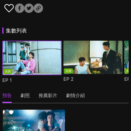
集數列表
免費
免
免費
EP
2
E
EP
1
預告
劇照
推薦影片
劇情介紹