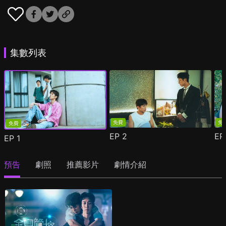
集數列表
免費
免
免費
EP
2
E
EP
1
預告
劇照
推薦影片
劇情介紹