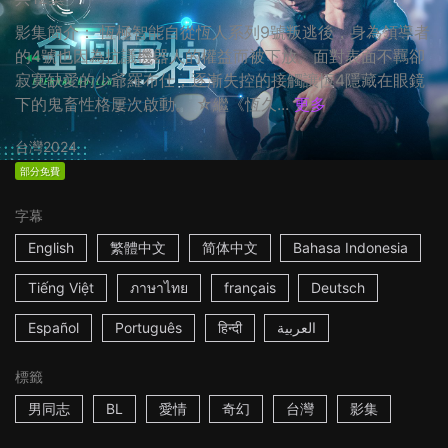
影集簡介： 恆極智能自從恆人系列9號叛逃後，身為領導者
的4號也因為抗議機器人的權益而被下放。面對表面不羈卻
寂寞缺愛的少爺羅布仕，逐漸失控的接觸讓恆4隱藏在眼鏡
下的鬼畜性格屢次啟動。 ☆繼《恆久...
更多
台灣
2024
部分免費
字幕
English
繁體中文
简体中文
Bahasa Indonesia
Tiếng Việt
ภาษาไทย
français
Deutsch
Español
Português
हिन्दी
العربية
標籤
男同志
BL
愛情
奇幻
台灣
影集