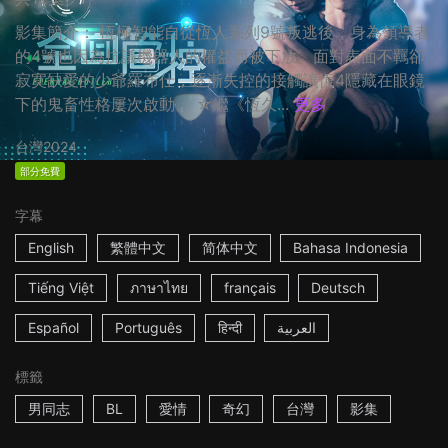
影集簡介： 恆極智能自從恆人系列9號叛逃後，身為領導者
的4號也因為抗議機器人的權益而被下放。面對表面不羈卻
寂寞缺愛的少爺羅布仕，逐漸失控的接觸讓恆4隱藏在眼鏡
下的鬼畜性格屢次啟動。 ☆繼《恆久...
更多
台灣
2024
部分免費
字幕
English
繁體中文
简体中文
Bahasa Indonesia
Tiếng Việt
ภาษาไทย
français
Deutsch
Español
Português
हिन्दी
العربية
標籤
男同志
BL
愛情
奇幻
台灣
影集