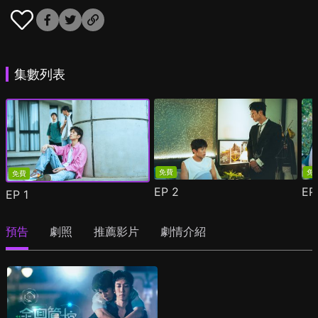
集數列表
免費
免
免費
EP
2
E
EP
1
預告
劇照
推薦影片
劇情介紹