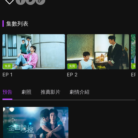
集數列表
免費
免費
免
EP
1
EP
2
E
預告
劇照
推薦影片
劇情介紹