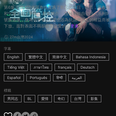
第6集： 恆4陪伴羅布仕度過了難忘的生日，然而，羅布仕
和父親又起了爭執。 影集簡介： 恆極智能自從恆人系列9
號叛逃後，身為領導者的4號也因為抗議機器人的權益而被
下放。面對表面不羈卻寂寞缺愛的...
更多
27m
台灣
2024
字幕
English
繁體中文
简体中文
Bahasa Indonesia
Tiếng Việt
ภาษาไทย
français
Deutsch
Español
Português
हिन्दी
العربية
標籤
男同志
BL
愛情
奇幻
台灣
影集