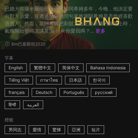
已婚大叔薩米爾暗戀著理髮師阿希姆多年，今晚，他決定要
向對方示愛，並透過試探的問句來推測阿希姆是否曾經喜歡
過男人。然而，當阿希姆把剃鬍刀抵在薩米爾的喉嚨上時，
氣氛開始變得詭譎莫測！ ☆你愛我嗎？...
更多
8m
巴基斯坦
2020
字幕
English
繁體中文
简体中文
Bahasa Indonesia
Tiếng Việt
ภาษาไทย
日本語
한국어
français
Deutsch
Português
русский
हिन्दी
العربية
標籤
男同志
愛情
驚悚
亞洲
短片