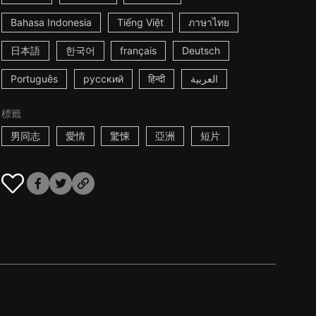
Bahasa Indonesia
Tiếng Việt
ภาษาไทย
日本語
한국어
français
Deutsch
Português
русский
हिन्दी
العربية
標籤
男同志
愛情
驚悚
亞洲
短片