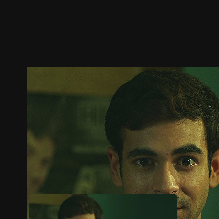
預告
劇照
推薦影片
劇情介紹