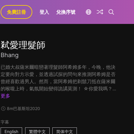
免費註冊
登入
兌換序號
弒愛理髮師
Bhang
已婚大叔薩米爾暗戀著理髮師阿希姆多年，今晚，他決
定要向對方示愛，並透過試探的問句來推測阿希姆是否
曾經喜歡過男人。然而，當阿希姆把剃鬍刀抵在薩米爾
的喉嚨上時，氣氛開始變得詭譎莫測！ ☆你愛我嗎？...
更多
8m
巴基斯坦
2020
字幕
English
繁體中文
简体中文