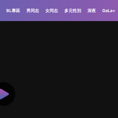
BL專區
男同志
女同志
多元性別
深夜
GaLa+