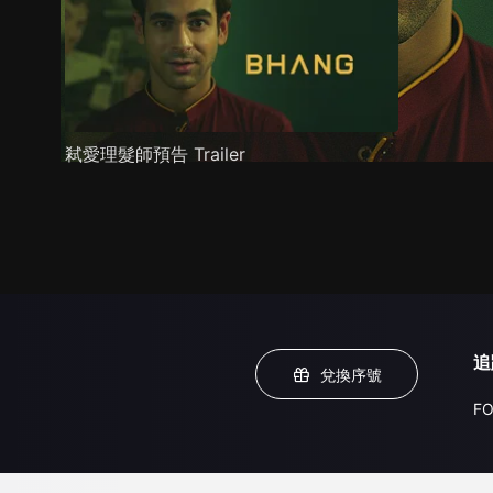
弒愛理髮師預告 Trailer
追
兌換序號
FO