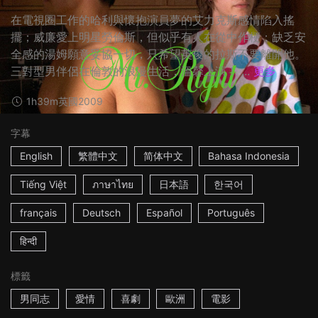
在電視圈工作的哈利與懷抱演員夢的艾力克斯感情陷入搖
擺；威廉愛上明星勞倫斯，但似乎有人在從中作梗；缺乏安
全感的湯姆願意妥協一切，只希望英俊的拉斯不要離開他。
三對型男伴侶在倫敦的浪漫生活，溫馨上演！ ...
更多
1h39m
英國
2009
字幕
English
繁體中文
简体中文
Bahasa Indonesia
Tiếng Việt
ภาษาไทย
日本語
한국어
français
Deutsch
Español
Português
हिन्दी
標籤
男同志
愛情
喜劇
歐洲
電影