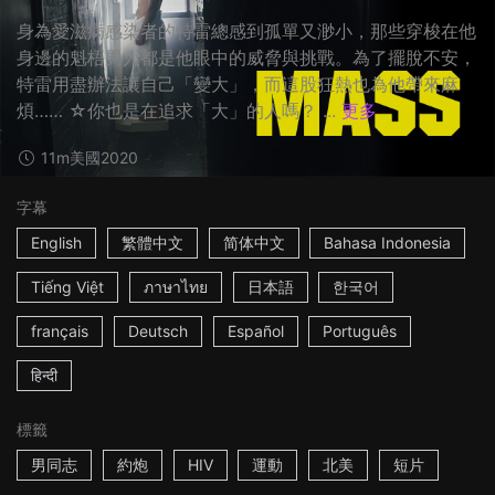
身為愛滋病感染者的特雷總感到孤單又渺小，那些穿梭在他
身邊的魁梧男人都是他眼中的威脅與挑戰。為了擺脫不安，
特雷用盡辦法讓自己「變大」，而這股狂熱也為他帶來麻
煩…… ☆你也是在追求「大」的人嗎？ ...
更多
11m
美國
2020
字幕
English
繁體中文
简体中文
Bahasa Indonesia
Tiếng Việt
ภาษาไทย
日本語
한국어
français
Deutsch
Español
Português
हिन्दी
標籤
男同志
約炮
HIV
運動
北美
短片