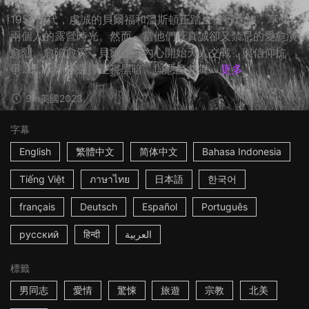
1950年代，虔誠的貝爾福和溫斯頓正踏上健行之旅，享受
兩個人的露營時光。然而，當他們既真誠卻又禁忌的愛愈演
愈烈、愈陷愈深，貝爾福的內心開始天人交戰，與信仰抗
爭…… ☆導演選擇正視黑暗、與惡魔共舞...
更多
9m
美國
2023
字幕
English
繁體中文
简体中文
Bahasa Indonesia
Tiếng Việt
ภาษาไทย
日本語
한국어
français
Deutsch
Español
Português
русский
हिन्दी
العربية
標籤
男同志
愛情
驚悚
旅遊
宗教
北美