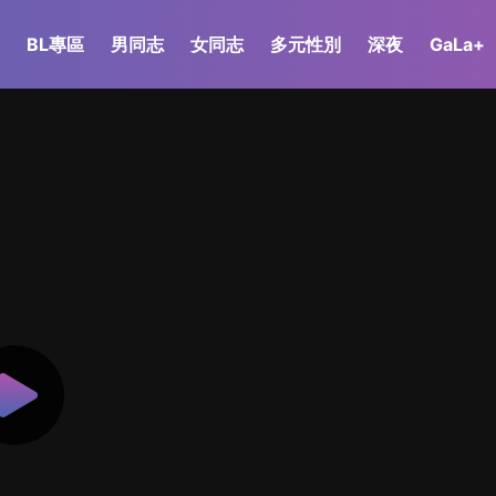
BL專區
男同志
女同志
多元性別
深夜
GaLa+