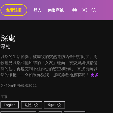
免費註冊
登入
兌換序號
深處
深处
以然的生活節奏，被周牧的突然造訪給全部打亂了。周
牧撞見以然和他所謂的「女友」碰面，被委屈與憤怒侵
襲的他，再也克制不住內心的慾望和衝動，直接衝向以
然的懷抱…… ☆如果你愛我，那就勇敢地擁有我！
更多
10m
中國/韓國
2022
字幕
English
繁體中文
简体中文