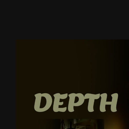
預告
劇照
推薦影片
劇情介紹