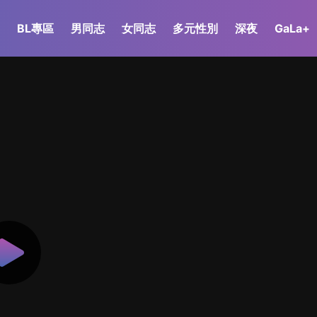
BL專區
男同志
女同志
多元性別
深夜
GaLa+