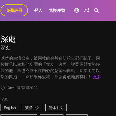
免費註冊
登入
兌換序號
深處
深处
以然的生活節奏，被周牧的突然造訪給全部打亂了。周
牧撞見以然和他所謂的「女友」碰面，被委屈與憤怒侵
襲的他，再也克制不住內心的慾望和衝動，直接衝向以
然的懷抱…… ☆如果你愛我，那就勇敢地擁有我！
更多
10m
中國/韓國
2022
字幕
English
繁體中文
简体中文