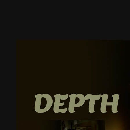
預告
劇照
推薦影片
劇情介紹