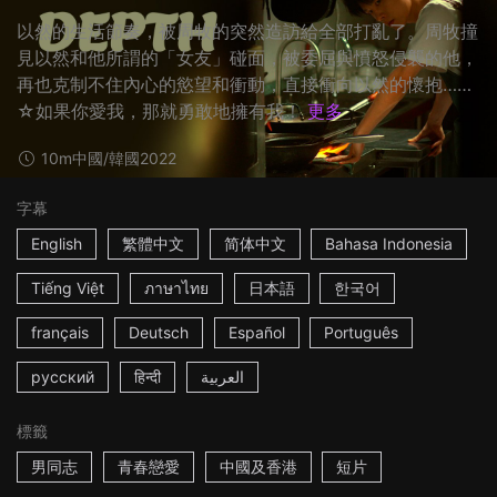
以然的生活節奏，被周牧的突然造訪給全部打亂了。周牧撞
見以然和他所謂的「女友」碰面，被委屈與憤怒侵襲的他，
再也克制不住內心的慾望和衝動，直接衝向以然的懷抱……
☆如果你愛我，那就勇敢地擁有我！
更多
10m
中國/韓國
2022
字幕
English
繁體中文
简体中文
Bahasa Indonesia
Tiếng Việt
ภาษาไทย
日本語
한국어
français
Deutsch
Español
Português
русский
हिन्दी
العربية
標籤
男同志
青春戀愛
中國及香港
短片