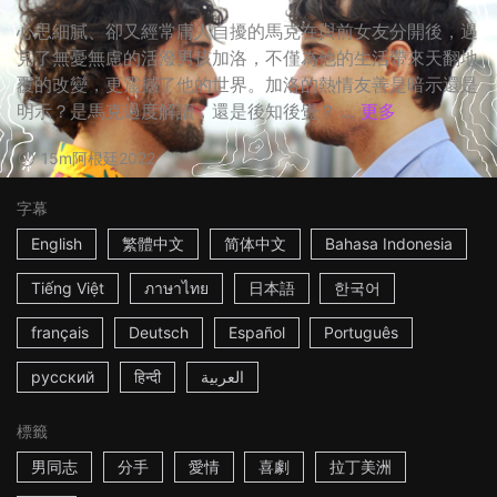
心思細膩、卻又經常庸人自擾的馬克在與前女友分開後，遇
見了無憂無慮的活潑男孩加洛，不僅為他的生活帶來天翻地
覆的改變，更震撼了他的世界。加洛的熱情友善是暗示還是
明示？是馬克過度解讀，還是後知後覺？ ...
更多
15m
阿根廷
2022
字幕
English
繁體中文
简体中文
Bahasa Indonesia
Tiếng Việt
ภาษาไทย
日本語
한국어
français
Deutsch
Español
Português
русский
हिन्दी
العربية
標籤
男同志
分手
愛情
喜劇
拉丁美洲