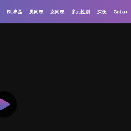
BL專區
男同志
女同志
多元性別
深夜
GaLa+