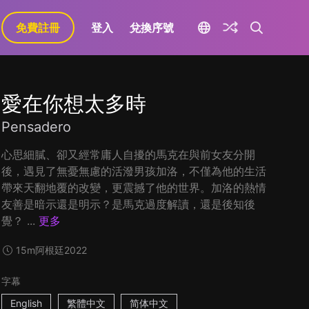
免費註冊
登入
兌換序號
愛在你想太多時
Pensadero
心思細膩、卻又經常庸人自擾的馬克在與前女友分開
後，遇見了無憂無慮的活潑男孩加洛，不僅為他的生活
帶來天翻地覆的改變，更震撼了他的世界。加洛的熱情
友善是暗示還是明示？是馬克過度解讀，還是後知後
覺？ ...
更多
15m
阿根廷
2022
字幕
English
繁體中文
简体中文