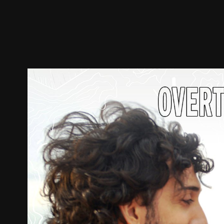
預告
劇照
推薦影片
劇情介紹