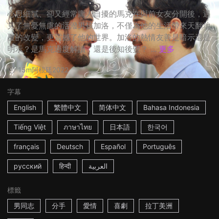
心思細膩、卻又經常庸人自擾的馬克在與前女友分開後，遇
見了無憂無慮的活潑男孩加洛，不僅為他的生活帶來天翻地
覆的改變，更震撼了他的世界。加洛的熱情友善是暗示還是
明示？是馬克過度解讀，還是後知後覺？ ...
更多
15m
阿根廷
2022
字幕
English
繁體中文
简体中文
Bahasa Indonesia
Tiếng Việt
ภาษาไทย
日本語
한국어
français
Deutsch
Español
Português
русский
हिन्दी
العربية
標籤
男同志
分手
愛情
喜劇
拉丁美洲