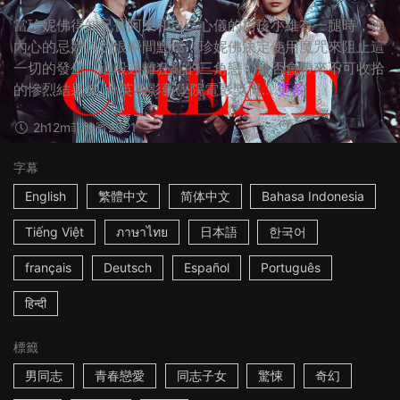
當珍妮佛得知兄長阿東和自己心儀的男孩小維有一腿時，她
內心的忌妒與仇恨瞬間點燃，珍妮佛決定使用魔咒來阻止這
一切的發生。這段迷離狂亂的三角戀，是否會帶來不可收拾
的慘烈結果？ ☆英國影藝學院電影獎得...
更多
2h12m
菲律賓
2021
字幕
English
繁體中文
简体中文
Bahasa Indonesia
Tiếng Việt
ภาษาไทย
日本語
한국어
français
Deutsch
Español
Português
हिन्दी
標籤
男同志
青春戀愛
同志子女
驚悚
奇幻